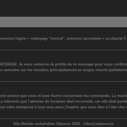
: pression légère = nettoyage "normal", pression accentuée = ça dépote !
07206162. Je vous remercie.Je profite de ce message pour vous confirmer
ue semestre sur les meubles principalement en acajou nourrit parfaiteme
lent service que vous m'avez fourni concernant ma commande. La manière
ormés que l'adresse de livraison était incorrecte, car elle était parfaite
erai votre entreprise à tous mes amis.J'espère que vous êtes à l'abri des 
Alle Rechte vorbehalten Valmour 2026 -
infos@valmour.fr